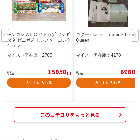
モンコレ A B C ヒトカゲ フシギ
ギター electro-harmonix Lizard
ダネ ゼニガメ モンスターコレク
Queen
ション
マイストア在庫：
2705
マイストア在庫：
4178
15950
6960
税込
円
税込
円
カートに入れる
カートに入れる
このカテゴリをもっと見る