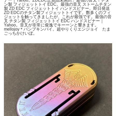
ナー｜Yahoo。ZDEDC正規品未開封」最強の音叉！チタ
ン製 フィジェットトイ EDC。最強の音叉 ストームチタン
製 ZD EDC フィジェットトイ ハンドスピナー。即日発送
ZD EDCのチタン製フィジェットトイです。数多くのフィ
ジェットを触ってきましたが、これが最強です。最強の音
叉 チタン製 フィジェットトイ EDC ハンドスピナー｜
Yahoo。音叉が非常に俊逸でキーーンと響きます。
mellojoy＊パンプキンパイ。超やりくりエンジョイ たま
ごっちかけいぼ。