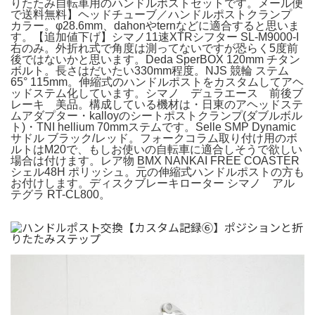
りたたみ自転車用のハンドルポストセットです。メール便
で送料無料】ヘッドチューブ／ハンドルポストクランプ
カラー。φ28.6mm、dahonやternなどに適合すると思いま
す。【追加値下げ】シマノ11速XTRシフター SL-M9000-I
右のみ。外折れ式で角度は測ってないですが恐らく5度前
後ではないかと思います。Deda SperBOX 120mm チタン
ボルト。長さはだいたい330mm程度。NJS 競輪 ステム
65° 115mm。伸縮式のハンドルポストをカスタムしてアヘ
ッドステム化しています。シマノ デュラエース 前後ブ
レーキ 美品。構成している機材は・日東のアヘッドステ
ムアダプター・kalloyのシートポストクランプ(ダブルボル
ト)・TNI hellium 70mmステムです。Selle SMP Dynamic
サドル ブラック/レッド。フォークコラム取り付け用のボ
ルトはM20で、もしお使いの自転車に適合しそうで欲しい
場合は付けます。レア物 BMX NANKAI FREE COASTER
シェル48H ポリッシュ。元の伸縮式ハンドルポストの方も
お付けします。ディスクブレーキローター シマノ アル
テグラ RT-CL800。