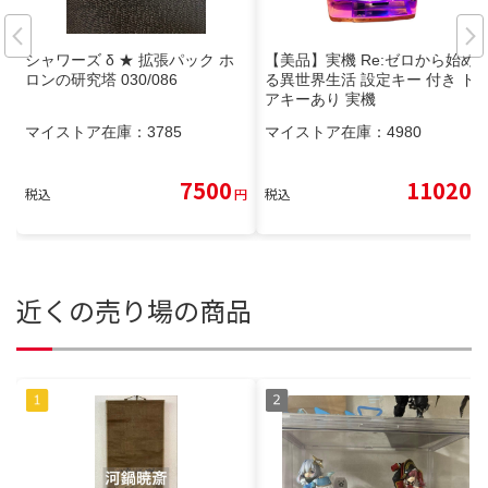
シャワーズ δ ★ 拡張パック ホ
【美品】実機 Re:ゼロから始め
ロンの研究塔 030/086
る異世界生活 設定キー 付き ド
アキーあり 実機
マイストア在庫：
3785
マイストア在庫：
4980
7500
11020
税込
円
税込
円
近くの売り場の商品