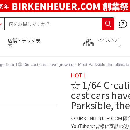
BIRKENHEUER.COM 創業祭
周年
マイストア
店舗・チラシ検
索
ge Board ③ Die-cast cars have grown up: Meet Parksible, the ultimate
HOT !
☆ 1/64 Creat
cast cars hav
Parksible, the
※BIRKENHEUER.COM 
YouTuberの皆様に商品