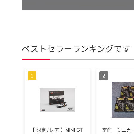
ベストセラーランキングです
【 限定 / レア 】MINI GT
京商 ミニカー 