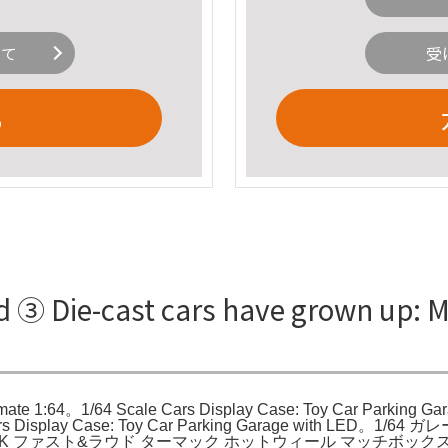
いて
受
る
 ③ Die-cast cars have grown up: Me
ultimate 1:64。1/64 Scale Cars Display Case: Toy Car Parking 
Scale Cars Display Case: Toy Car Parking Garage w
 RLC LBWK ファスト&ラウド ターマック ホットウィール マッチ