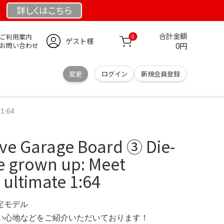
詳しくは
こちら
合計金額
ご利用案内
0
ゲスト様
0円
お問い合わせ
変更
ログイン
新規会員登録
 1:64
ive Garage Board ③ Die-
e grown up: Meet
 ultimate 1:64
限定モデル
の使い心地などをご紹介いただいております！