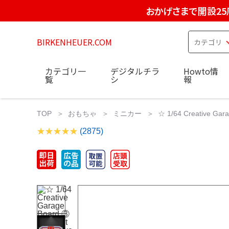
おかげさまで開設25
BIRKENHEUER.COM
カテゴリ一
デジタルチラ
Howto情
覧
シ
報
TOP
おもちゃ
ミニカー
☆ 1/64 Creative Gara
(2875)