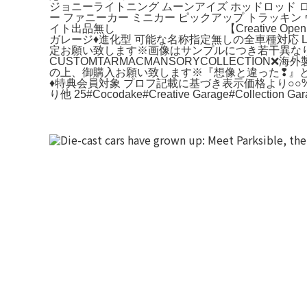
ジョニーライトニング ムーンアイズ ホッドロッド 
ー ファニーカー ミニカー ピックアップ トラッキン
イト出品無し 【Creative Open Boa
ガレージ♦進化型 可能な名称指定無しの全車種対応 Lib
定お願い致します※画像はサンプルにつき若干異なりますHOT
CUSTOMTARMACMANSORYCOLLECTI
の上、御購入お願い致します※『想像と違った❢』と言
♦特典会員対象 プロフ記載に基づき表示価格より○○
り他 25#Cocodake#Creative Garage#Collection G