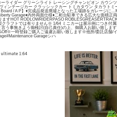
ローライダー グリーンライト レーシングチャンピオン カウンツ
 ヴィンテージカー クラッシックカー トミカタウン タカラトミー
rd / A P】♦完成品発送廃墟となった工場跡をガレージに…
erty Garage♦内外両面仕様♦二桁台駐車できる広大な面積正
 RODLOWRIDERPASO ROBLESGREASERTRACKI
ON❌海外製クラフトでは有りません※ 1/64 ミニカーは展示例につ
う事無きよう御検討(自己責任)の上、御購入お願い致します※無
%Off※一時登録ご購入ご遠慮お願い致します※他所/委託店舗/
arage#Maintenance Garageシハ