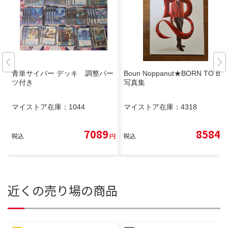
青単サイバー デッキ 調整パー
Boun Noppanut★BORN TO B
ツ付き
写真集
マイストア在庫：
1044
マイストア在庫：
4318
7089
8584
税込
円
税込
円
近くの売り場の商品