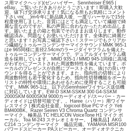
ス用マイクヘッド)(ゼンハイザー。Sennheiser E965 |
eBay。ご覧いただきありがとうございます！即購入大歓
迎、値下げ交渉承ります！気になる所もお気軽にコメント
下さいm(_ _)m今年に新品購入後、一度リハーサルで15分
程度使用しました。音質にはとても満足していて繊細で綺
麗な音なのですが、私の声質に合わなかったため出品しま
す。届いたままの箱と包装でそのままお送りします。動作
確認済み、問題なくお使いいただけます。全体的に綺麗だ
と思います！お写真ご確認下さい！ステージでもクリアか
つ繊細なトゥルーコンデンサーマイクサウンドMMK 965-1
はe 965同様に直径2.54cmのラージダイヤフラムを備えた
トゥルーコンデンサーマイクで、デュアルダイヤフラム構
造を採用しています。MMD 935-1 / MMD 945-1同様に高域
がわずかにブーストされた周波数特性を備えています。ボ
ーカルのプレゼンスが自然にブーストされ、抜けの良いサ
ウンドを得ることができます。また、指向性の切替により
周波数特性も若干変化するため、指向性切替機能をボーカ
リストの特性や環境にあわせるために使用することも可能
です。MMK 965-1は、以下のSennhsierワイヤレス送信機
に対応しています。EW-D SKM-SSKM 300 G4-SSKM
2000SKM 6000SKM 9000カーディオイド/スーパー・カー
ディオイドは切替可能です。。Haree（ハリー）用ワイヤ
レスマイク | 株式会社金星。logicool Blue PCマイク Yeti
BM400BK。Razer Seiren V3 Chroma Quartz コンデンサ
ーマイク。極美品 TC HELICON VoiceTone H1 マイク ボ
ーカル。Toa M-243 ステレオミキサー。【極美品】AKG
C214 コンデンサーマイク 備品完備。YAMAHA MSR100
パワードスピーカー PAスピーカー。オーディオテクニカ