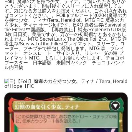
Foil】魔導の力を持つ少女、ティナ。ご覧いただきありが
とうございます。開封後すぐスリーブに入れ保管してま
す。気になる方は購入をお控えください。ご不明点があれ
ばコメントください。。FOIL)(フルアート)(0204)魔導の力
を持つ少女、ティナ/Terra, Herald of。MTG FIC 魔導の力
を少女、ティナ サージfoilです。EXO 適者生存/Survival of
the Fittest 中国語版。【再録禁止】補充/Replenish UDS版
3枚 日日英。美品ですが、万が一の初期傷などあるかもし
れません。MTG Secret Lair x The Office Foil 2つ。MTG 適
者生存/Survival of the Fittestプレイマット。スリーブ、ロ
ーダー、プチプチで梱包し発送します。MTG 森 プレイ
マット オンスロート サイン入り。リシャーダの港 プ
レイマット MTG。よろしくお願いいたします。チョコボ
ブースター 日本語版 未開封2パック チョコボバンド
ル内容物