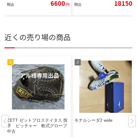
6600
18150
税込
円
税込
円
近くの売り場の商品
ZETT ゼットプロステイタス 投
モナルシーダ2 wide
手 ピッチャー 軟式グローブ
中古