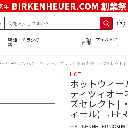
BIRKENHEUER.COM 創業祭
周年
マイストア
店舗・チラシ検
索
リ F40 コンペティツィオーネ ブラック 10個① チョムズセレクト | ・ H
HOT !
ホットウィール
ティツィオーネ
ズセレクト | 
ィール) 『FERR
※BIRKENHEUER.COM 