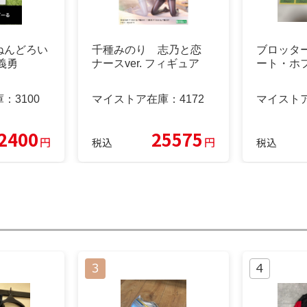
ねんどろい
千種みのり 志乃と恋
ブロッタ
義勇
ナースver. フィギュア
ート・ホ
庫：
3100
マイストア在庫：
4172
マイスト
2400
25575
円
円
税込
税込