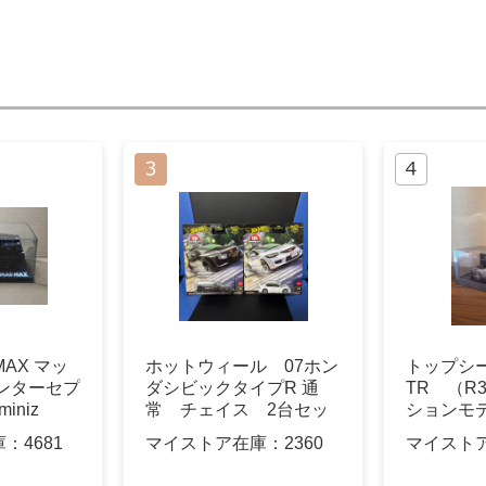
MAX マッ
ホットウィール 07ホン
トップシ
ンターセプ
ダシビックタイプR 通
TR （R
iniz
常 チェイス 2台セッ
ションモ
ト
庫：
4681
マイストア在庫：
2360
マイスト