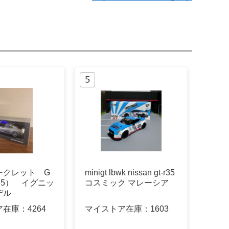
ークレット G
minigt lbwk nissan gt-r35
35） イグニッ
コスミック マレーシア
デル
ア在庫：
4264
マイストア在庫：
1603