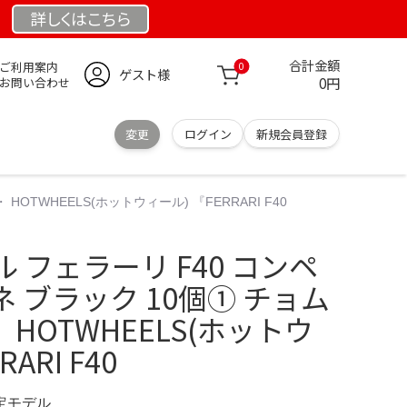
詳しくは
こちら
合計金額
ご利用案内
0
ゲスト様
0円
お問い合わせ
変更
ログイン
新規会員登録
OTWHEELS(ホットウィール) 『FERRARI F40
 フェラーリ F40 コンペ
 ブラック 10個① チョム
・ HOTWHEELS(ホットウ
ARI F40
限定モデル