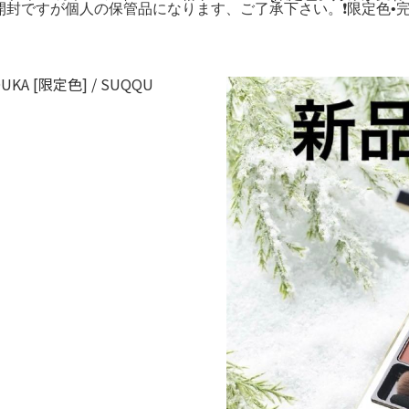
ですが個人の保管品になります、ご了承下さい。❗️限定色•完売品❗