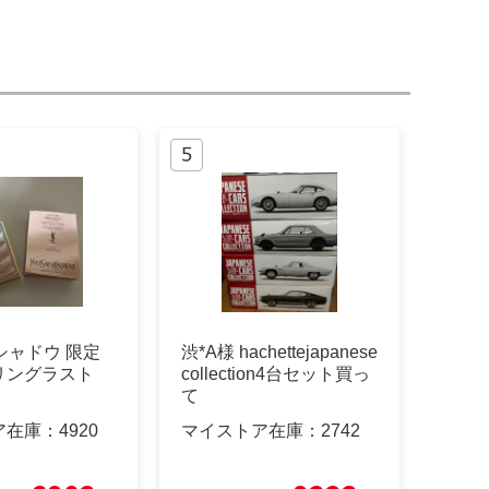
イシャドウ 限定
渋*A様 hachettejapanese
リングラスト
collection4台セット買っ
て
ア在庫：
4920
マイストア在庫：
2742