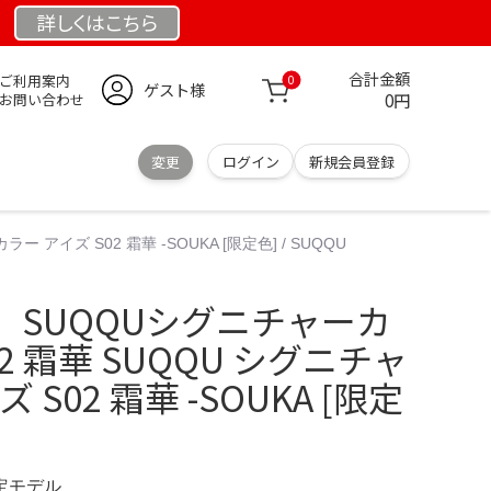
詳しくは
こちら
合計金額
ご利用案内
0
ゲスト様
0円
お問い合わせ
変更
ログイン
新規会員登録
イズ S02 霜華 -SOUKA [限定色] / SUQQU
】SUQQUシグニチャーカ
2 霜華 SUQQU シグニチャ
 S02 霜華 -SOUKA [限定
限定モデル