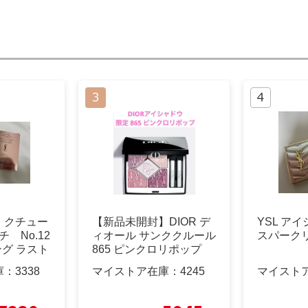
 クチュー
【新品未開封】DIOR デ
YSL ア
チ No.12
ィオール サンククルール
スパーク
ング ラスト
865 ピンクロリポップ
庫：
3338
マイストア在庫：
4245
マイスト