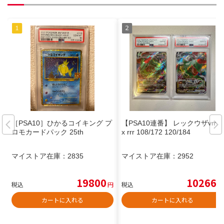
［PSA10］ひかるコイキング プ
【PSA10連番】 レックウザvma
ロモカードパック 25th
x rrr 108/172 120/184
マイストア在庫：
2835
マイストア在庫：
2952
19800
10266
税込
円
税込
円
カートに入れる
カートに入れる