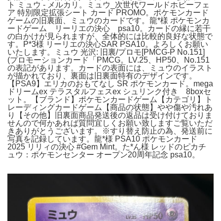
ト ミュウ - メルカリ。ミュウ_次世代ワールドホビーフェ
ア 特別限定拡張シート カード PROMO。ポケモンカード
ゲームの旧裏面、ミュウのカードです。龍*︎様 ポケモンカ
ードゲーム リーリエの決心 psa10。カードの縁に若干
の白かけが見られますが、全体的には比較的良好な状態で
す。P*3様 リーリエの決心SAR PSA10。よろしくお願い
いたします。ミュウ 光沢: 旧裏/プロモ[PMCG-P No.151]
(プロモーションカード「PMCG。LV.25、HP50、No.151
の表記があります。カードの表面には、ミュウのイラスト
が描かれており、裏面は旧裏面特有のデザインです。
【PSA9】エリカのおもてなし SR ポケモンカード。mega
ドリームex テラスタルフェスex シュリンク付き 8boxセ
ット。【ブランド】ポケモンカードゲーム【カテゴリ】ト
レーディングカードゲーム【商品の状態】やや傷や汚れあ
り【その他】旧裏面商品発送後の返品は受け付けておりま
せんので何かあれば質問宜しくお願い致しますご覧いただ
きありがとうございます。※すり替え防止の為、発送前に
写真を記録しています。龍*︎様 PSA10 ポケモンカード
2025 リリィの決心 #Gem Mint。た*ん様 レッドのピカチ
ュウ：ポケモンセンター オープン20周年記念 psa10。