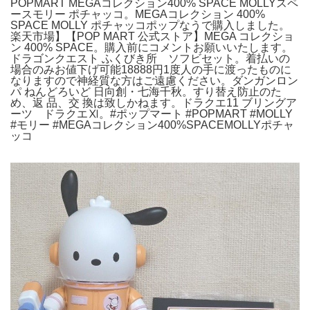
POPMART MEGAコレクション400% SPACE MOLLYスペ
ースモリー ポチャッコ。MEGAコレクション 400%
SPACE MOLLY ポチャッコポップなうで購入しました。
楽天市場】【POP MART 公式ストア】MEGA コレクショ
ン 400% SPACE。購入前にコメントお願いいたします。
ドラゴンクエスト ふくびき所 ソフビセット。着払いの
場合のみお値下げ可能18888円1度人の手に渡ったものに
なりますので神経質な方はご遠慮ください。ダンガンロン
パ ねんどろいど 日向創・七海千秋。すり替え防止のた
め、返 品、交 換は致しかねます。ドラクエ11 ブリングア
ーツ ドラクエⅪ。#ポップマート #POPMART #MOLLY
#モリー #MEGAコレクション400%SPACEMOLLYポチャ
ッコ