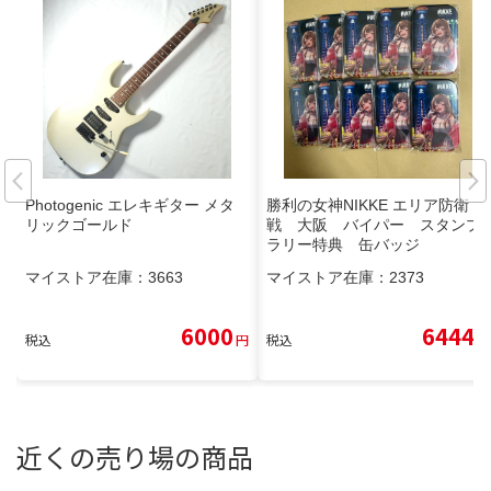
Photogenic エレキギター メタ
勝利の女神NIKKE エリア防衛
リックゴールド
戦 大阪 バイパー スタンプ
ラリー特典 缶バッジ
マイストア在庫：
3663
マイストア在庫：
2373
6000
6444
税込
円
税込
円
近くの売り場の商品