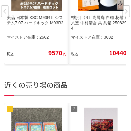
美品 日本製 KSC M93R II シス
‼️割引《R》高麗庵 白磁 花器 清
テム7 07 ハードキック M93R2
六窯 中村清吾 栞 共箱 250829G
4
マイストア在庫：
2562
マイストア在庫：
3632
9570
10440
税込
円
税込
円
近くの売り場の商品