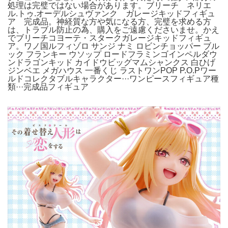
処理は完璧ではない場合があります。ブリーチ ネリエ
ル.トゥ.オーデルシュヴァンク ガレージキッドフィギュ
ア 完成品。神経質な方や気になる方、完璧を求める方
は、トラブル防止の為、購入をご遠慮くださいませ。かえ
でブリーチコヨーテ・スタークガレージキッドフィギュ
ア。ワノ国ルフィゾロ サンジ ナミ ロビンチョッパー ブル
ック フランキー ウソップ ロードフラミンゴインペルダウ
ンドラゴンキッド カイドウビッグマムシャンクス 白ひげ
ジンベエ メガハウス 一番くじ ラストワンPOP P.O.Pワー
ルドコレクタブルキャラクター···ワンピースフィギュア種
類···完成品フィギュア