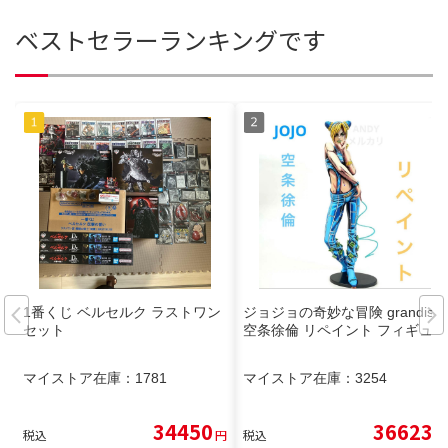
ベストセラーランキングです
1番くじ ベルセルク ラストワン
ジョジョの奇妙な冒険 grandista
セット
空条徐倫 リペイント フィギュア
マイストア在庫：
1781
マイストア在庫：
3254
34450
36623
税込
円
税込
円