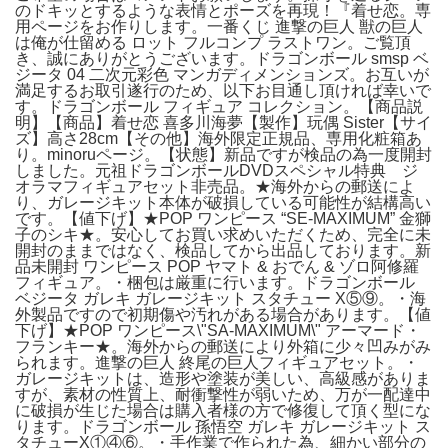
のドキッとするような表情とポーズを再現！『着せ恋。専
用ページをお作りします。一番くじ 進撃の巨人 獣の巨人
は俺が仕留める ロット フルコンプ ラストワン。ご覧頂
き、誠にありがとうございます。ドラゴンボール smsp ベ
ジータ 04 二次元彩色 マンガディメンションズ。お互いが
満足するお取引遂行のため、以下お目通し頂ければ幸いで
す。ドラゴンボール フィギュア コレクション。【商品説
明】【商品】着せ恋 喜多川海夢【製作】玩偶 Sister【サイ
ズ】高さ28cm【その他】海外限定正規品、専用化粧箱あ
り。minoruページ。【状態】新品ですが検品の為一度開封
しました。元祖ドラゴンボールDVDスペシャル特典 ジ
オラマフィギュアセット非売品。★海外からの郵送によ
り、ガレージキット本体が破損している可能性が結構高い
です。【値下げ】★POP ワンピース “SE-MAXIMUM” 金獅
子のシキ★。安心してお買い求めいただくため、完全に未
開封のままではなく、検品してから出品しております。新
品未開封 ワンピース POP ヤマト & おでん & ゾロ阿修羅
フィギュア。・梱包は厳重に行います。ドラゴンボール
ベジータ ガレキ ガレージキット スタチュー X⑤⑨。・海
外製品ですので初期傷や汚れがある場合があります。【値
下げ】★POP ワンピース\"SA‐MAXIMUM\" アーマード・
フランキー★。海外からの郵送により外箱に少々凹みがみ
られます。進撃の巨人 終尾の巨人フィギュアセット。・
ガレージキットは、造形や塗装が美しい、高級感がありま
すが、素材の性質上、耐衝撃性が弱いため、万が一配達中
に破損が生じた場合は購入者様の方で修復して頂く型にな
ります。ドラゴンボール 孫悟空 ガレキ ガレージキット ス
タチューX①④⑥。・手作業で作られた為、細かい部分の