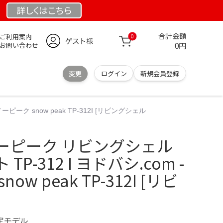
詳しくは
こちら
合計金額
ご利用案内
0
ゲスト様
0円
お問い合わせ
変更
ログイン
新規会員登録
ーク snow peak TP-312I [リビングシェル
ーピーク リビングシェル
P-312 I ヨドバシ.com -
w peak TP-312I [リビ
限定モデル