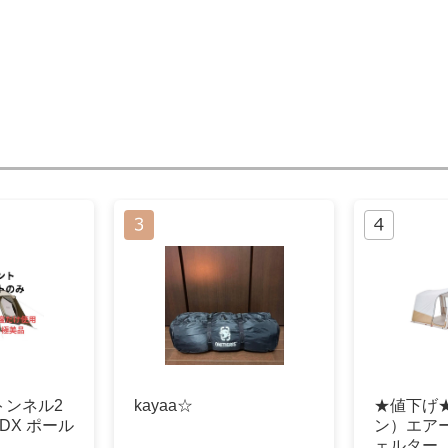
トンネル2
kayaa☆
★値下げ
DX ポール
ン）エア
ェルター