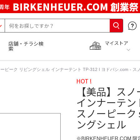
BIRKENHEUER.COM 創業祭
周年
マイストア
店舗・チラシ検
索
ーク リビングシェル インナーテント TP-312 I ヨドバシ.com - スノーピ
HOT !
【美品】スノ
インナーテント T
スノーピーク sno
ングシェル
※BIRKENHEUER.COM 