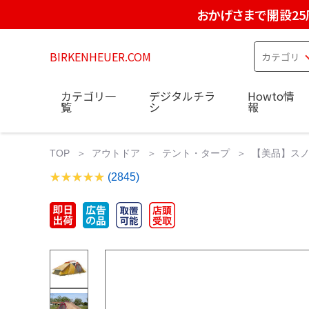
おかげさまで開設25
BIRKENHEUER.COM
カテゴリ一
デジタルチラ
Howto情
覧
シ
報
TOP
アウトドア
テント・タープ
【美品】スノーピ
(2845)