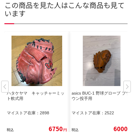
この商品を見た人はこんな商品も見て
います
ハタケヤマ キャッチャーミッ
asics BUC-1 野球グローブ ブラ
ト軟式用
ウン投手用
マイストア在庫：
2898
マイストア在庫：
2522
6750
6000
税込
円
税込
円