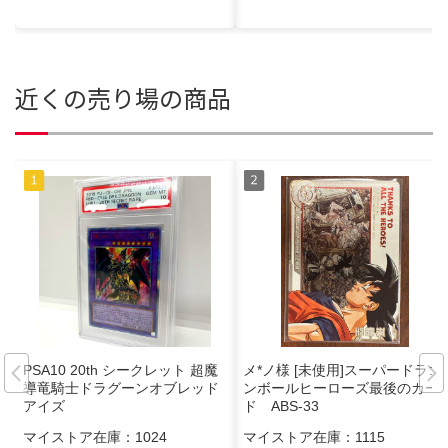
近くの売り場の商品
PSA10 20th シークレット 超魔
メ*ノ様 [未使用]スーパードラゴ
導竜騎士ドラグーンオブレッド
ンボールヒーローズ最後のカー
アイズ
ド ABS-33
マイストア在庫：
1024
マイストア在庫：
1115