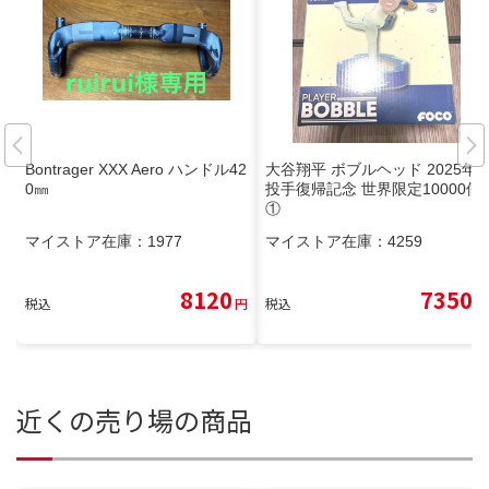
Bontrager XXX Aero ハンドル42
大谷翔平 ボブルヘッド 2025年
0㎜
投手復帰記念 世界限定10000個
①
マイストア在庫：
1977
マイストア在庫：
4259
8120
7350
税込
円
税込
円
近くの売り場の商品