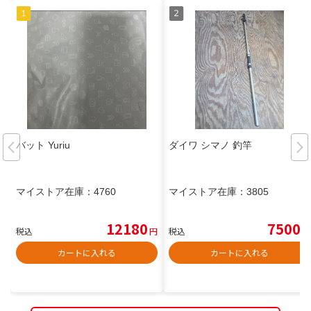
バット Yuriu
ダイワ シマノ 釣竿
マイストア在庫：
4760
マイストア在庫：
3805
12180
7500
税込
円
税込
円
カートに入れる
カートに入れる