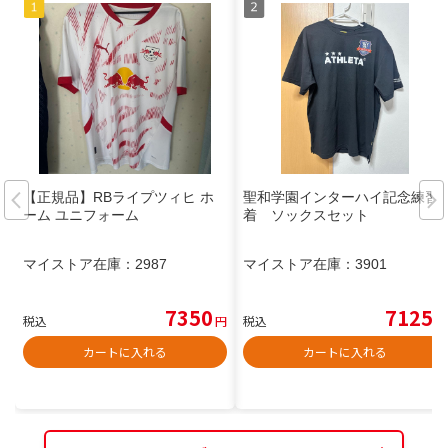
【正規品】RBライプツィヒ ホ
聖和学園インターハイ記念練習
ーム ユニフォーム
着 ソックスセット
マイストア在庫：
2987
マイストア在庫：
3901
7350
7125
税込
円
税込
円
カートに入れる
カートに入れる