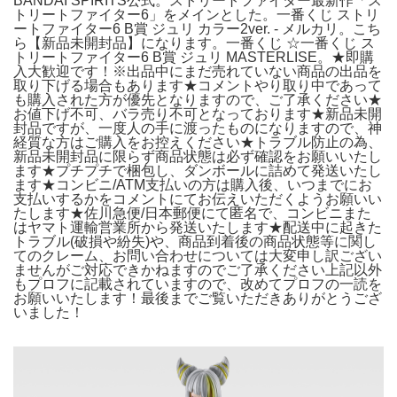
BANDAI SPIRITS公式。ストリートファイター最新作「ス
トリートファイター6」をメインとした。一番くじ ストリ
ートファイター6 B賞 ジュリ カラー2ver. - メルカリ。こち
ら【新品未開封品】になります。一番くじ ☆一番くじ ス
トリートファイター6 B賞 ジュリ MASTERLISE。★即購
入大歓迎です！※出品中にまだ売れていない商品の出品を
取り下げる場合もあります★コメントやり取り中であって
も購入された方が優先となりますので、ご了承ください★
お値下げ‪不可、バラ売り不可となっております★新品未開
封品ですが、一度人の手に渡ったものになりますので、神
経質な方はご購入をお控えください★トラブル防止の為、
新品未開封品に限らず商品状態は必ず確認をお願いいたし
ます★プチプチで梱包し、ダンボールに詰めて発送いたし
ます★コンビニ/ATM支払いの方は購入後、いつまでにお
支払いするかをコメントにてお伝えいただくようお願いい
たします★佐川急便/日本郵便にて匿名で、コンビニまた
はヤマト運輸営業所から発送いたします★配送中に起きた
トラブル(破損や紛失)や、商品到着後の商品状態等に関し
てのクレーム、お問い合わせについては大変申し訳ござい
ませんがご対応できかねますのでご了承ください上記以外
もプロフに記載されていますので、改めてプロフの一読を
お願いいたします！最後までご覧いただきありがとうござ
いました！