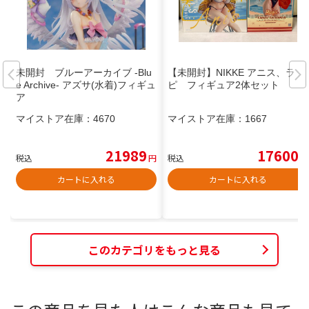
未開封 ブルーアーカイブ -Blu
【未開封】NIKKE アニス、ラ
e Archive- アズサ(水着)フィギュ
ピ フィギュア2体セット
ア
マイストア在庫：
4670
マイストア在庫：
1667
21989
17600
税込
円
税込
円
カートに入れる
カートに入れる
このカテゴリをもっと見る