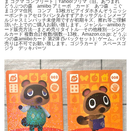
ま コグマ コンプリート｜Yahoo!フリマ（旧。あつまれ
どうぶつの森 amiibo アミーボ カード あつ森 こぐ
まコグマ住民 コンプ 13枚ガビアイダホきんぞうニッシ
ーポンチョアセロラパンタみすずアネッサグルミンメープ
ルジャスミンパッチ未使用ですが初期キズ、擦れ等ご理解
頂いた上でのご購入お願い致します。ジャンル···amiiboカ
ード販売方法···まとめ売りタイトル···その他種別···シング
ルカード 複数合計枚数/個数···13枚。Amazon.co.jp: どうぶ
つの森amiiboカード 第2弾 (5パックセット) : ゲーム。バラ
売りは不可でお願い致します。ゴジラカード スペースゴ
ジラ デッキパーツ