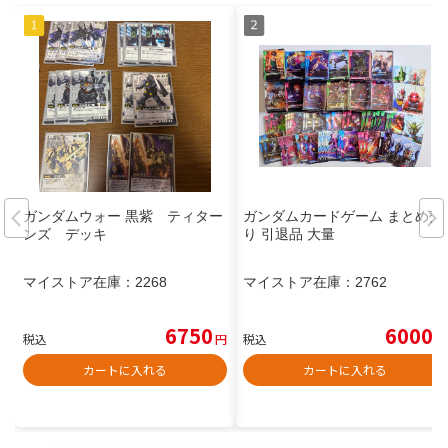
ガンダムウォー 黒紫 ティター
ガンダムカードゲーム まとめ売
ンズ デッキ
り 引退品 大量
マイストア在庫：
2268
マイストア在庫：
2762
6750
6000
税込
円
税込
円
カートに入れる
カートに入れる