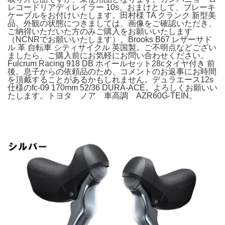
レコードリアディレイラー 10s。おまけとして、ブレーキ
ケーブルをお付けいたします。田村様 TA クランク 新型美
品。外観の状態につきましては、画像をご確認いただき、
ご納得いただいた方のみご購入をお願いいたします
（NCNRでお願いいたします）。Brooks B67 レザーサド
ル 革 自転車 シティサイクル 英国製。ご不明点などござい
ましたら、ご購入前にお気軽にお問い合わせください。
Fulcrum Racing 918 DB ホイールセット28cタイヤ付き 前
後。息子からの依頼品のため、コメントのお返事にお時間
を頂戴することがあるかもしれません。デュラエース12s
仕様のfc-09 170mm 52/36 DURA-ACE。よろしくお願いい
たします。トヨタ ノア 車高調 AZR60G-TEIN。