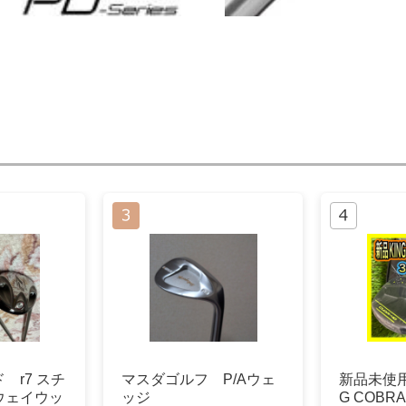
 r7 スチ
マスダゴルフ P/Aウェ
新品未使用
ウェイウッ
ッジ
G COBRA 