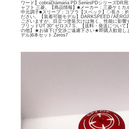
ワード】cobraDiamana PD SeriesPDシリーズD
ャフト 三菱。【商品情報】■メーカー：三菱ケミカル■
中元調子■スリーブ：コブラ【スペック】◇長さ：約43
ださい。【装着可能モデル】DARKSPEED / AEROJET / LTD
ございますが、目立つ塗装欠けは無く、性能に影響する様
ブリッドUT 30° ゼロス7 S。【送料・発送に
の他】★お値下げ交渉ご遠慮下さい★即購入歓迎します
デル)6本セット Zeros7