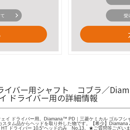
いて
受
る
イバー用シャフト コブラ／Diamana 
ウェイ ドライバー用の詳細情報
 キャロウェイ ドライバー用。Diamana™ PD｜三菱ケミカル 
ーカスタム品からヘッドを取り外した物です。【希少】Diamana 
HT ドライバー 10.5°ヘッドのみ No.13。★ご質問等