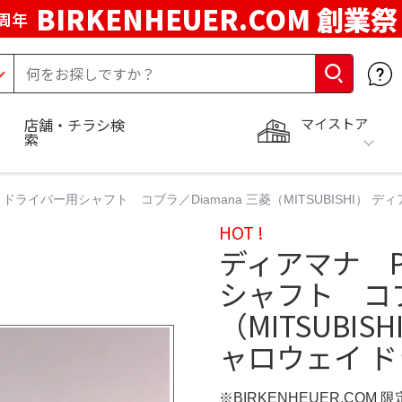
BIRKENHEUER.COM 創業祭
周年
マイストア
店舗・チラシ検
索
ドライバー用シャフト コブラ／Diamana 三菱（MITSUBISHI） ディ
HOT !
ディアマナ P
シャフト コブ
（MITSUBISH
ャロウェイ 
※BIRKENHEUER.COM 