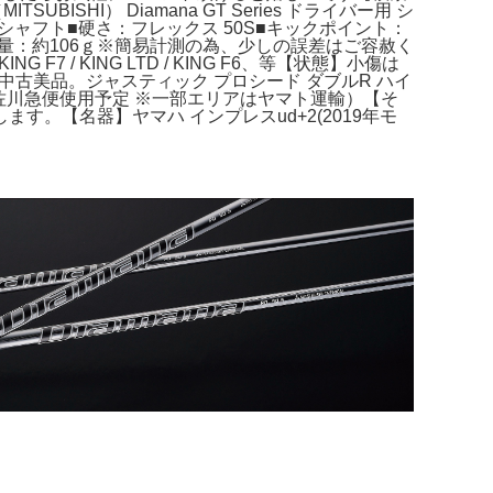
UBISHI） Diamana GT Series ドライバー用 シ
用シャフト■硬さ：フレックス 50S■キックポイント：
◇重量：約106ｇ※簡易計測の為、少しの誤差はご容赦く
 KING F7 / KING LTD / KING F6、等【状態】小傷は
 中古美品。ジャスティック プロシード ダブルR ハイ
（佐川急便使用予定 ※一部エリアはヤマト運輸）【そ
。【名器】ヤマハ インプレスud+2(2019年モ