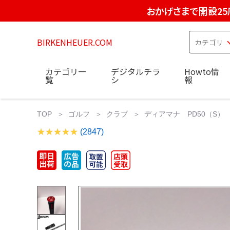
おかげさまで開設25
BIRKENHEUER.COM
カテゴリ一
デジタルチラ
Howto情
覧
シ
報
TOP
ゴルフ
クラブ
ディアマナ PD50（S） 
(2847)