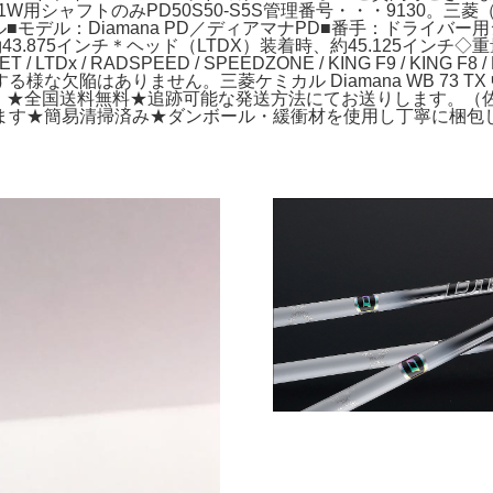
R用1W用シャフトのみPD50S50-S5S管理番号・・・9130。三菱（MITS
モデル：Diamana PD／ディアマナPD■番手：ドライバー
.875インチ＊ヘッド（LTDX）装着時、約45.125インチ
x / RADSPEED / SPEEDZONE / KING F9 / KING F8 /
な欠陥はありません。三菱ケミカル Diamana WB 73 TX
ついて】★全国送料無料★追跡可能な発送方法にてお送りします。
★簡易清掃済み★ダンボール・緩衝材を使用し丁寧に梱包します