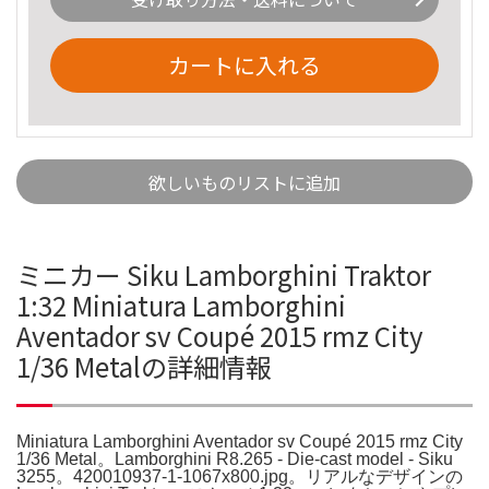
カートに入れる
欲しいものリストに追加
ミニカー Siku Lamborghini Traktor
1:32 Miniatura Lamborghini
Aventador sv Coupé 2015 rmz City
1/36 Metalの詳細情報
Miniatura Lamborghini Aventador sv Coupé 2015 rmz City
1/36 Metal。Lamborghini R8.265 - Die-cast model - Siku
3255。420010937-1-1067x800.jpg。リアルなデザインの